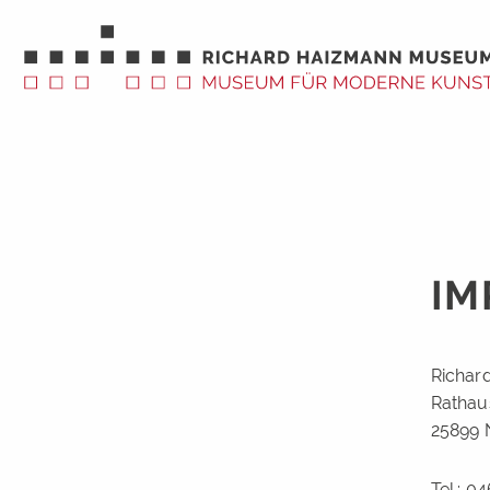
IM
Richar
Rathau
25899 
Tel.: 0