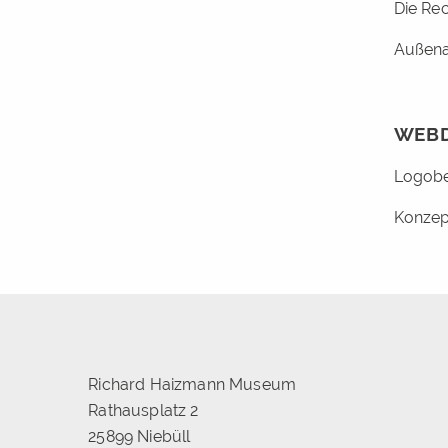
Die Rec
Außena
WEBD
Logobe
Konzep
Richard Haizmann Museum
Rathausplatz 2
25899 Niebüll