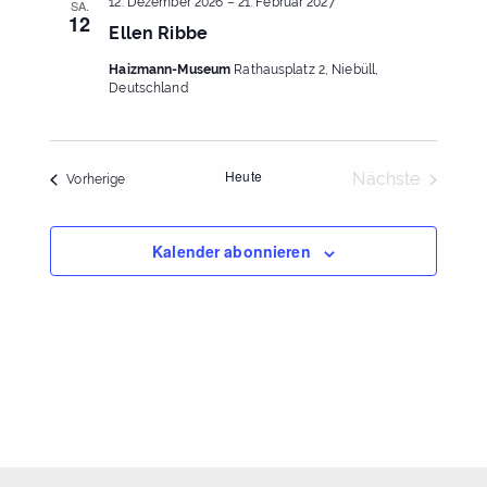
12. Dezember 2026
–
21. Februar 2027
SA.
12
Ellen Ribbe
Haizmann-Museum
Rathausplatz 2, Niebüll,
Deutschland
Heute
Nächste
Veranstaltungen
Vorherige
Veranstaltu
Kalender abonnieren