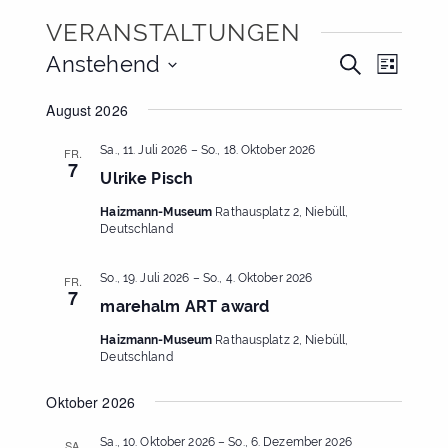
VERANSTALTUNGEN
VERANS
VERA
Anstehend
Suche
Liste
ANSI
SUCHE
Datum
NAVIG
August 2026
wählen.
UND
Sa., 11. Juli 2026
–
So., 18. Oktober 2026
ANSICHT
FR.
7
Ulrike Pisch
NAVIGAT
Haizmann-Museum
Rathausplatz 2, Niebüll,
Deutschland
So., 19. Juli 2026
–
So., 4. Oktober 2026
FR.
7
marehalm ART award
Haizmann-Museum
Rathausplatz 2, Niebüll,
Deutschland
Oktober 2026
Sa., 10. Oktober 2026
–
So., 6. Dezember 2026
SA.